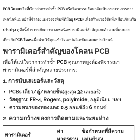
PCB โคลน
หรือที่เรียกว่าการทำซ้ำ PCB หรือวิศวกรรมย้อนกลับเป็นกระบวนการทาง
เทคนิคที่แม่นยำที่จำลองแผงวงจรพิมพ์ที่มีอยู่ (PCB) เพื่อสร้างเวอร์ชันที่เหมือนกันหรือ
ปรับปรุง คู่มือนี้สำรวจหลักการทางเทคนิคพารามิเตอร์สำคัญและคำถามที่พบบ่อย
เกี่ยวกับ
PCB โคลน
เพื่อช่วยให้คุณเข้าใจแอปพลิเคชันและผลประโยชน์
พารามิเตอร์สำคัญของโคลน PCB
เพื่อให้แน่ใจว่าการทำซ้ำ PCB คุณภาพสูงต้องพิจารณา
พารามิเตอร์ที่สำคัญหลายประการ:
1. การนับเลเยอร์และวัสดุ
PCBs เดี่ยว/คู่/หลายชั้น
(สูงสุด 32 เลเยอร์)
วัสดุฐาน
: FR-4, Rogers, polyimide, อลูมิเนียม ฯลฯ
ความหนาของทองแดง
: 0.5 ออนซ์ถึง 6 ออนซ์
2. ความกว้างของการติดตามและระยะห่าง
ค่า
ข้อกำหนดที่มีความ
พารามิเตอร์
มาตรฐาน
แม่นยำสูง