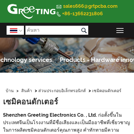

sales666@grtpcba.com
+86-13662231806


สลั

>
>
บ้าน
>
สินค้า
ส่วนประกอบอิเล็กทรอนิกส์
เซมิคอนดักเตอร์
เซมิคอนดักเตอร์
Shenzhen Greeting Electronics Co. , Ltd. ก่อตั้งขึ้นใน
ประเทศจีนเป็นโรงงานที่มีชื่อเสียงและเป็นมืออาชีพที่เชี่ยวชาญ
ในการผลิตเซมิคอนดักเตอร์คุณภาพสูง คำทักทายมีความ